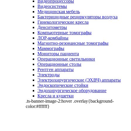
Видеопроцессоры
Видеосистемы
Медицинская мебель
Бактерицидные рециркуляторы воздуха
Гинекологические кресла
Денситометры
Компьютерные томографы
ЛОР-комбайны
Магнитно-резонансные томографы
Маммографы
Мониторы пациента
Операционные светильники
Операционные столы
Рентген аппараты
Электроды
Электрохирургические (ЭХВЧ) аппараты
Эндоскопические стойки
Эндохирургическое оборудование
Кресла и кушетки
.ts-banner-image-2:hover .overlay{background-
color:#ffffff}