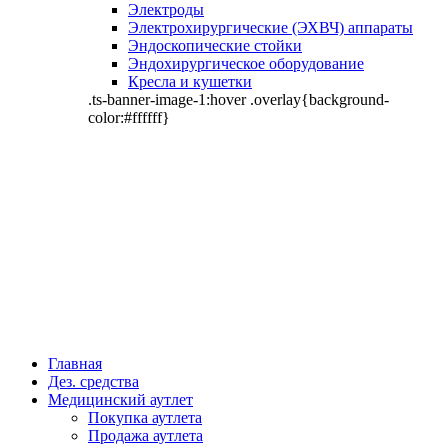
Электроды
Электрохирургические (ЭХВЧ) аппараты
Эндоскопические стойки
Эндохирургическое оборудование
Кресла и кушетки
.ts-banner-image-1:hover .overlay{background-
color:#ffffff}
Главная
Дез. средства
Медицинский аутлет
Покупка аутлета
Продажа аутлета