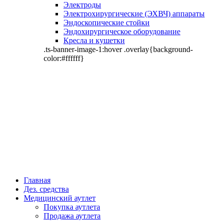
Электроды
Электрохирургические (ЭХВЧ) аппараты
Эндоскопические стойки
Эндохирургическое оборудование
Кресла и кушетки
.ts-banner-image-1:hover .overlay{background-
color:#ffffff}
Главная
Дез. средства
Медицинский аутлет
Покупка аутлета
Продажа аутлета