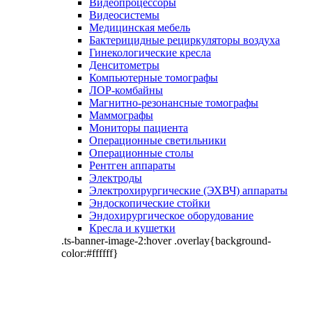
Видеопроцессоры
Видеосистемы
Медицинская мебель
Бактерицидные рециркуляторы воздуха
Гинекологические кресла
Денситометры
Компьютерные томографы
ЛОР-комбайны
Магнитно-резонансные томографы
Маммографы
Мониторы пациента
Операционные светильники
Операционные столы
Рентген аппараты
Электроды
Электрохирургические (ЭХВЧ) аппараты
Эндоскопические стойки
Эндохирургическое оборудование
Кресла и кушетки
.ts-banner-image-2:hover .overlay{background-
color:#ffffff}