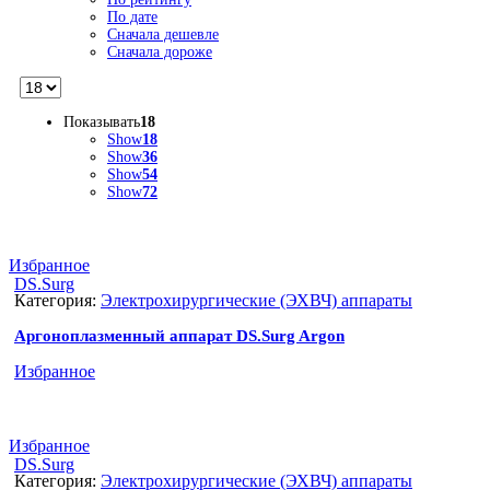
По дате
Сначала дешевле
Сначала дороже
Показывать
18
Show
18
Show
36
Show
54
Show
72
Избранное
DS.Surg
Категория:
Электрохирургические (ЭХВЧ) аппараты
Аргоноплазменный аппарат DS.Surg Argon
Избранное
Избранное
DS.Surg
Категория:
Электрохирургические (ЭХВЧ) аппараты