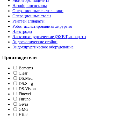
Мониторы пациента
Назофарингоскопы
Операционные светильники
Операционные столы
Рентген аппараты
Робот-ассистированная хирургия
Электроды
Электрохирургические (ЭХВЧ) аппараты
Эндоскопические стойки
Эндохирургическое оборудование
Производители
Bemems
Clear
DS.Med
DS.Surg
DS.Vision
Finexel
Furuno
Givas
GMG
Hitachi