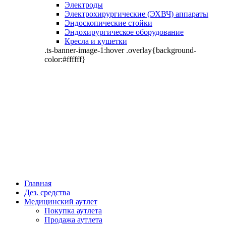
Электроды
Электрохирургические (ЭХВЧ) аппараты
Эндоскопические стойки
Эндохирургическое оборудование
Кресла и кушетки
.ts-banner-image-1:hover .overlay{background-
color:#ffffff}
Главная
Дез. средства
Медицинский аутлет
Покупка аутлета
Продажа аутлета