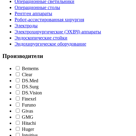
Операционные светильники
Операционные столы
Рентген аппараты
Робот-ассистированная хирургия
Электроды
Электрохирургические (ЭХВЧ) аппараты
Эндоскопические стойки
Эндохирургическое оборудование
Производители
Bemems
Clear
DS.Med
DS.Surg
DS.Vision
Finexel
Furuno
Givas
GMG
Hitachi
Huger
Intuitive