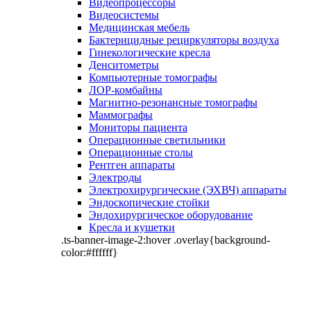
Видеопроцессоры
Видеосистемы
Медицинская мебель
Бактерицидные рециркуляторы воздуха
Гинекологические кресла
Денситометры
Компьютерные томографы
ЛОР-комбайны
Магнитно-резонансные томографы
Маммографы
Мониторы пациента
Операционные светильники
Операционные столы
Рентген аппараты
Электроды
Электрохирургические (ЭХВЧ) аппараты
Эндоскопические стойки
Эндохирургическое оборудование
Кресла и кушетки
.ts-banner-image-2:hover .overlay{background-
color:#ffffff}