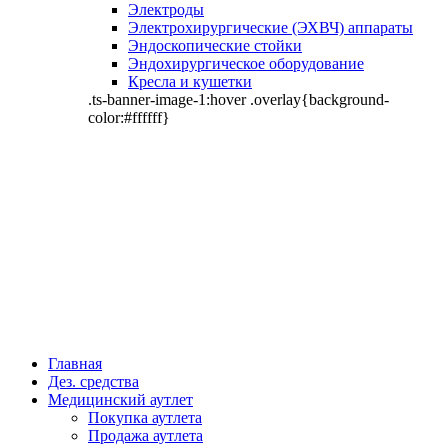
Электроды
Электрохирургические (ЭХВЧ) аппараты
Эндоскопические стойки
Эндохирургическое оборудование
Кресла и кушетки
.ts-banner-image-1:hover .overlay{background-
color:#ffffff}
Главная
Дез. средства
Медицинский аутлет
Покупка аутлета
Продажа аутлета