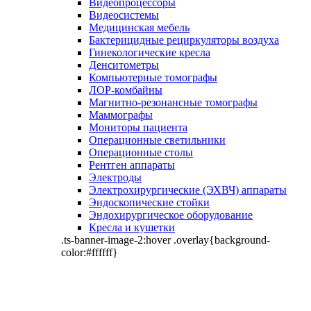
Видеопроцессоры
Видеосистемы
Медицинская мебель
Бактерицидные рециркуляторы воздуха
Гинекологические кресла
Денситометры
Компьютерные томографы
ЛОР-комбайны
Магнитно-резонансные томографы
Маммографы
Мониторы пациента
Операционные светильники
Операционные столы
Рентген аппараты
Электроды
Электрохирургические (ЭХВЧ) аппараты
Эндоскопические стойки
Эндохирургическое оборудование
Кресла и кушетки
.ts-banner-image-2:hover .overlay{background-
color:#ffffff}