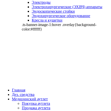
Электроды
Электрохирургические (ЭХВЧ) аппараты
Эндоскопические стойки
Эндохирургическое оборудование
Кресла и кушетки
.ts-banner-image-1:hover .overlay{background-
color:#ffffff}
Главная
Дез. средства
Медицинский аутлет
Покупка аутлета
Продажа аутлета