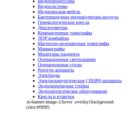
Видеопроцессоры
Видеосистемы
Медицинская мебель
Бактерицидные рециркуляторы воздуха
Гинекологические кресла
Денситометры
Компьютерные томографы
ЛОР-комбайны
Магнитно-резонансные томографы
Маммографы
Мониторы пациента
Операционные светильники
Операционные столы
Рентген аппараты
Электроды
Электрохирургические (ЭХВЧ) аппараты
Эндоскопические стойки
Эндохирургическое оборудование
Кресла и кушетки
.ts-banner-image-2:hover .overlay{background-
color:#ffffff}