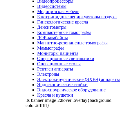
Видеопроцессоры
Видеосистемы
Медицинская мебель
Бактерицидные рециркуляторы воздуха
Гинекологические кресла
Денситометры
Компьютерные томографы
ЛОР-комбайны
Магнитно-резонансные томографы
Маммографы
Мониторы пациента
Операционные светильники
Операционные столы
Рентген аппараты
Электроды
Электрохирургические (ЭХВЧ) аппараты
Эндоскопические стойки
Эндохирургическое оборудование
Кресла и кушетки
.ts-banner-image-2:hover .overlay{background-
color:#ffffff}