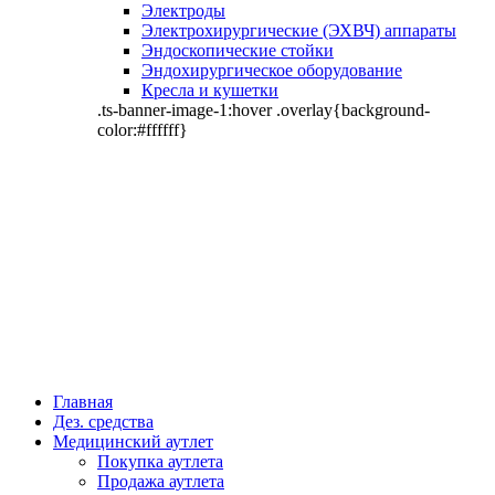
Электроды
Электрохирургические (ЭХВЧ) аппараты
Эндоскопические стойки
Эндохирургическое оборудование
Кресла и кушетки
.ts-banner-image-1:hover .overlay{background-
color:#ffffff}
Главная
Дез. средства
Медицинский аутлет
Покупка аутлета
Продажа аутлета