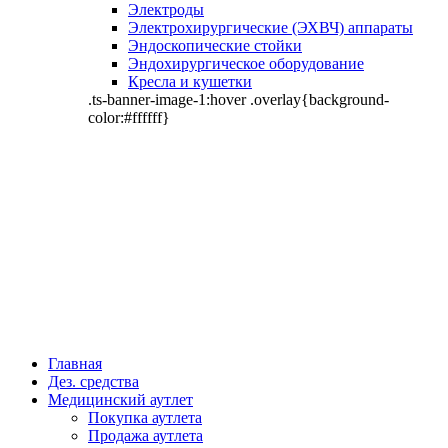
Электроды
Электрохирургические (ЭХВЧ) аппараты
Эндоскопические стойки
Эндохирургическое оборудование
Кресла и кушетки
.ts-banner-image-1:hover .overlay{background-
color:#ffffff}
Главная
Дез. средства
Медицинский аутлет
Покупка аутлета
Продажа аутлета