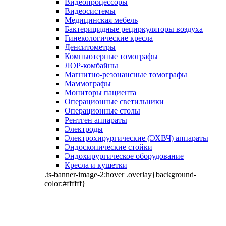
Видеопроцессоры
Видеосистемы
Медицинская мебель
Бактерицидные рециркуляторы воздуха
Гинекологические кресла
Денситометры
Компьютерные томографы
ЛОР-комбайны
Магнитно-резонансные томографы
Маммографы
Мониторы пациента
Операционные светильники
Операционные столы
Рентген аппараты
Электроды
Электрохирургические (ЭХВЧ) аппараты
Эндоскопические стойки
Эндохирургическое оборудование
Кресла и кушетки
.ts-banner-image-2:hover .overlay{background-
color:#ffffff}