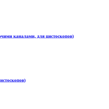
очими каналами, для цистоскопов)
цистоскопов)