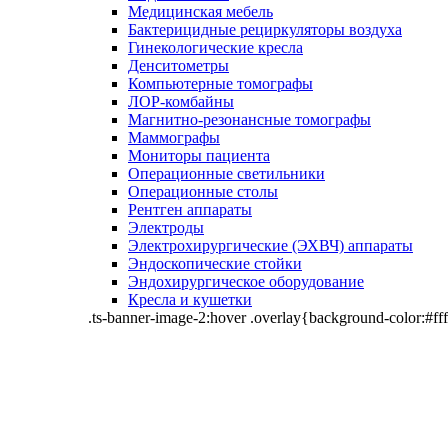
Медицинская мебель
Бактерицидные рециркуляторы воздуха
Гинекологические кресла
Денситометры
Компьютерные томографы
ЛОР-комбайны
Магнитно-резонансные томографы
Маммографы
Мониторы пациента
Операционные светильники
Операционные столы
Рентген аппараты
Электроды
Электрохирургические (ЭХВЧ) аппараты
Эндоскопические стойки
Эндохирургическое оборудование
Кресла и кушетки
.ts-banner-image-2:hover .overlay{background-color:#fff