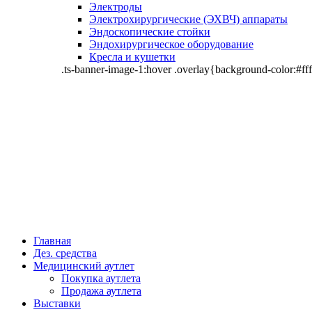
Электроды
Электрохирургические (ЭХВЧ) аппараты
Эндоскопические стойки
Эндохирургическое оборудование
Кресла и кушетки
.ts-banner-image-1:hover .overlay{background-color:#fff
Главная
Дез. средства
Медицинский аутлет
Покупка аутлета
Продажа аутлета
Выставки