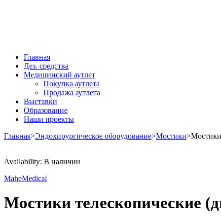
Главная
Дез. средства
Медицинский аутлет
Покупка аутлета
Продажа аутлета
Выставки
Образование
Наши проекты
Главная
>
Эндохирургическое оборудование
>
Мостики
>
Мостики 
Availability:
В наличии
MaheMedical
Мостики телескопические (д