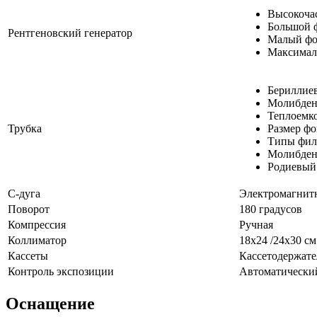
Высокоча
Большой ф
Рентгеновский генератор
Малый фок
Максималь
Бериллие
Молибден
Теплоемко
Трубка
Размер фок
Типы филь
Молибдено
Родиевый
С-дуга
Электромагнитн
Поворот
180 градусов
Компрессия
Ручная
Коллиматор
18х24 /24х30 см
Кассеты
Кассетодержате
Контроль экспозиции
Автоматический
Оснащение