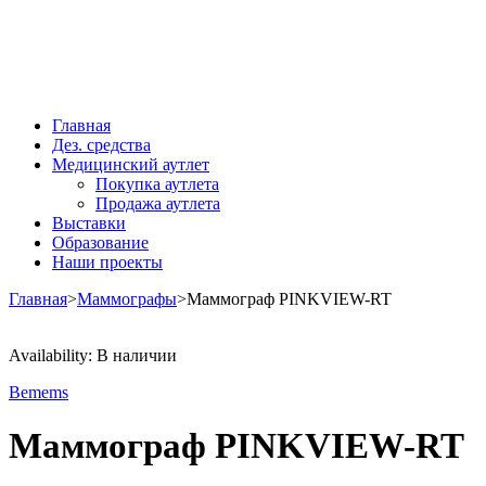
Главная
Дез. средства
Медицинский аутлет
Покупка аутлета
Продажа аутлета
Выставки
Образование
Наши проекты
Главная
>
Маммографы
>
Маммограф PINKVIEW-RT
Availability:
В наличии
Bemems
Маммограф PINKVIEW-RT