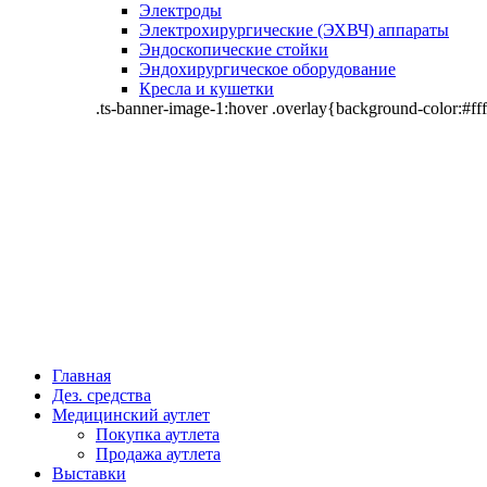
Электроды
Электрохирургические (ЭХВЧ) аппараты
Эндоскопические стойки
Эндохирургическое оборудование
Кресла и кушетки
.ts-banner-image-1:hover .overlay{background-color:#fff
Главная
Дез. средства
Медицинский аутлет
Покупка аутлета
Продажа аутлета
Выставки