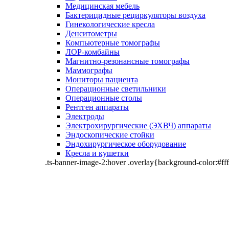
Медицинская мебель
Бактерицидные рециркуляторы воздуха
Гинекологические кресла
Денситометры
Компьютерные томографы
ЛОР-комбайны
Магнитно-резонансные томографы
Маммографы
Мониторы пациента
Операционные светильники
Операционные столы
Рентген аппараты
Электроды
Электрохирургические (ЭХВЧ) аппараты
Эндоскопические стойки
Эндохирургическое оборудование
Кресла и кушетки
.ts-banner-image-2:hover .overlay{background-color:#fff