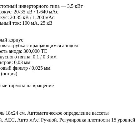
стотный инверторного типа — 3,5 кВт
окус: 20-35 кВ / 1-640 мАс
ус: 20-35 кВ / 1-200 мАс
ный ток: 100 мА, 25 кВ
вый корпус
овая трубка с вращающимся анодом
сть анода: 300,000 ТЕ
усного пятна: 0,1 / 0,3 мм
тров: 0,03 мм
вый фильтр / 0,025 мм
 (опция)
ые тормоза на вращение
ль 18х24 см. Автоматическое определение кассеты
. AEC, Авто мАс, Ручной. Регулировка плотности 15 уровней