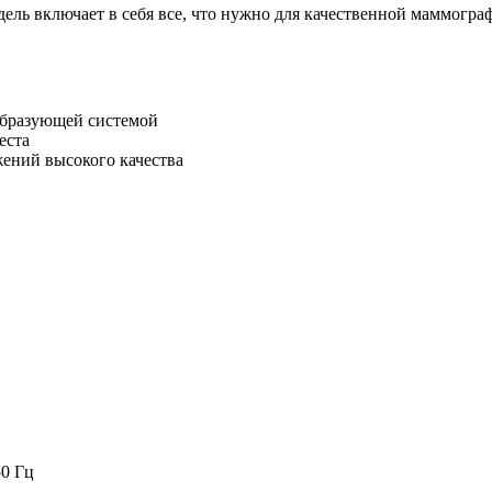
ель включает в себя все, что нужно для качественной маммогра
образующей системой
еста
жений высокого качества
50 Гц