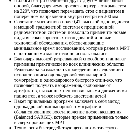
Полюса гентри соединены друг с другом лишь одной
опорой, благодаря чему просвет апертуры открывается
на 320°, что позволяет перемещать стол с пациентом в
поперечном направлении внутри гентри на 300 мм
Сочетание магнитного поля 0,4Т высокой однородности
и мощной градиентной системы с прецизионной
радиочастотной системой позволило применить новые
виды высокоскоростных исследований и новые
технологий обследования, обеспечивающие
минимальное время исследований, которые ранее в МРТ
с постоянными магнитами не использовались
Благодаря высокой разрешающей способности аппарат
применим практически во всех клинических областях.
Реализована возможность проведения исследований с
использованием однокадровой эхопланарной
томографии и однокадрового быстрого спин-эхо, что
позволяет получать изображения, свободные от
артефактов, вызванных непроизвольными движениями
пациентов, а также избежать анестезии детей
Пакет прикладных программ включает в себя метод
однокадровой эхопланарной томографии и
сбалансированное восстановление после насыщения
(Balanced SARGE), которые прежде применялись только
в сверхпроводящих МРТ
Технология быстродействующего автоматического