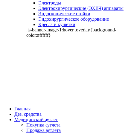
Электроды
Электрохирургические (ЭХВЧ) аппараты
Эндоскопические стойки
Эндохирургическое оборудование
Кресла и кушетки
.ts-banner-image-1:hover .overlay{background-
color:#ffffff}
Главная
Дез. средства
Медицинский аутлет
Покупка аутлета
Продажа аутлета