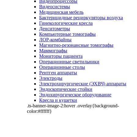
Видеопроцессоры
Видеосистемы
Медицинская мебель
Бактерицидные рециркуляторы воздуха
Гинекологические кресла
Денситометры
Компьютерные томографы
ЛОР-комбайны
Магнитно-резонансные томографы
Маммографы
Мониторы пациента
Операционные светильники
Операционные столы
Рентген аппараты
Электроды
Электрохирургические (ЭХВЧ) аппараты
Эндоскопические стойки
Эндохирургическое оборудование
Кресла и кушетки
.ts-banner-image-2:hover .overlay{background-
color:#ffffff}