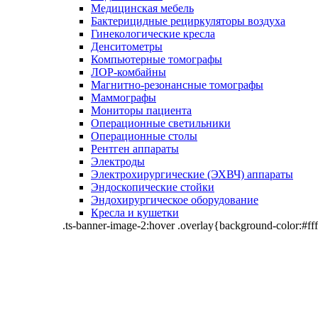
Медицинская мебель
Бактерицидные рециркуляторы воздуха
Гинекологические кресла
Денситометры
Компьютерные томографы
ЛОР-комбайны
Магнитно-резонансные томографы
Маммографы
Мониторы пациента
Операционные светильники
Операционные столы
Рентген аппараты
Электроды
Электрохирургические (ЭХВЧ) аппараты
Эндоскопические стойки
Эндохирургическое оборудование
Кресла и кушетки
.ts-banner-image-2:hover .overlay{background-color:#fff