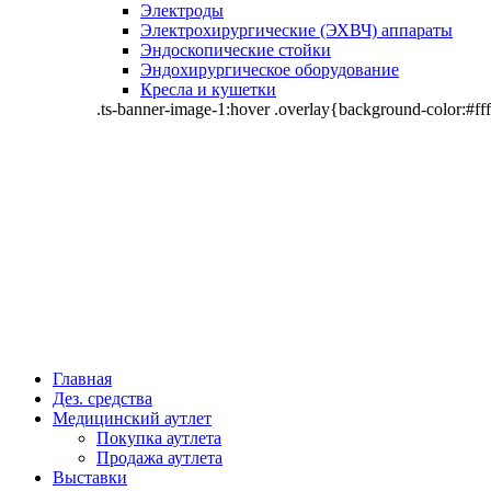
Электроды
Электрохирургические (ЭХВЧ) аппараты
Эндоскопические стойки
Эндохирургическое оборудование
Кресла и кушетки
.ts-banner-image-1:hover .overlay{background-color:#fff
Главная
Дез. средства
Медицинский аутлет
Покупка аутлета
Продажа аутлета
Выставки