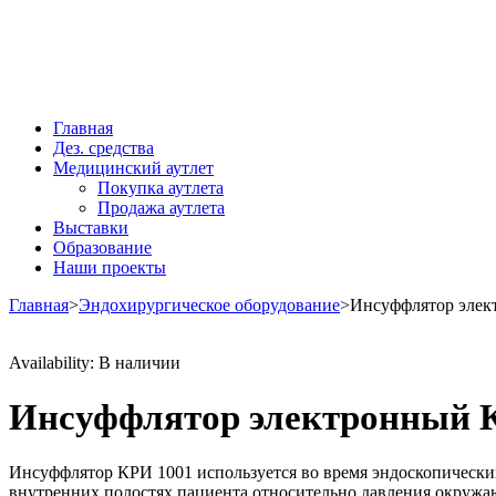
Главная
Дез. средства
Медицинский аутлет
Покупка аутлета
Продажа аутлета
Выставки
Образование
Наши проекты
Главная
>
Эндохирургическое оборудование
>
Инсуффлятор элек
Availability:
В наличии
Инсуффлятор электронный 
Инсуффлятор КРИ 1001 используется во время эндоскопических 
внутренних полостях пациента относительно давления окружа