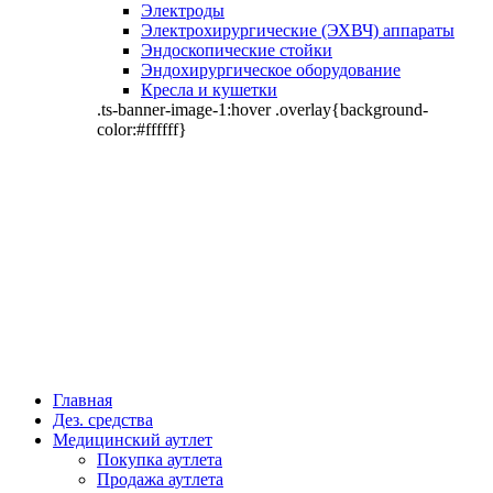
Электроды
Электрохирургические (ЭХВЧ) аппараты
Эндоскопические стойки
Эндохирургическое оборудование
Кресла и кушетки
.ts-banner-image-1:hover .overlay{background-
color:#ffffff}
Главная
Дез. средства
Медицинский аутлет
Покупка аутлета
Продажа аутлета