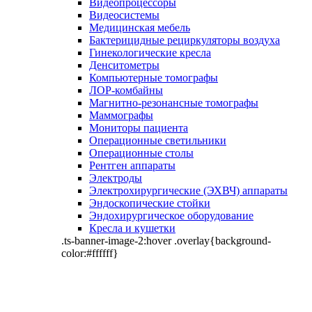
Видеопроцессоры
Видеосистемы
Медицинская мебель
Бактерицидные рециркуляторы воздуха
Гинекологические кресла
Денситометры
Компьютерные томографы
ЛОР-комбайны
Магнитно-резонансные томографы
Маммографы
Мониторы пациента
Операционные светильники
Операционные столы
Рентген аппараты
Электроды
Электрохирургические (ЭХВЧ) аппараты
Эндоскопические стойки
Эндохирургическое оборудование
Кресла и кушетки
.ts-banner-image-2:hover .overlay{background-
color:#ffffff}