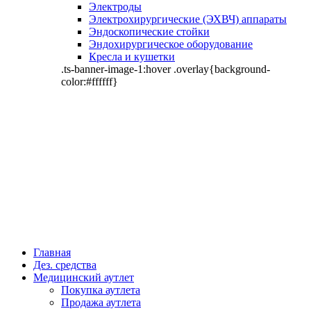
Электроды
Электрохирургические (ЭХВЧ) аппараты
Эндоскопические стойки
Эндохирургическое оборудование
Кресла и кушетки
.ts-banner-image-1:hover .overlay{background-
color:#ffffff}
Главная
Дез. средства
Медицинский аутлет
Покупка аутлета
Продажа аутлета