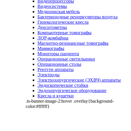
Видеопроцессоры
Видеосистемы
Медицинская мебель
Бактерицидные рециркуляторы воздуха
Гинекологические кресла
Денситометры
Компьютерные томографы
ЛОР-комбайны
Магнитно-резонансные томографы
Маммографы
Мониторы пациента
Операционные светильники
Операционные столы
Рентген аппараты
Электроды
Электрохирургические (ЭХВЧ) аппараты
Эндоскопические стойки
Эндохирургическое оборудование
Кресла и кушетки
.ts-banner-image-2:hover .overlay{background-
color:#ffffff}