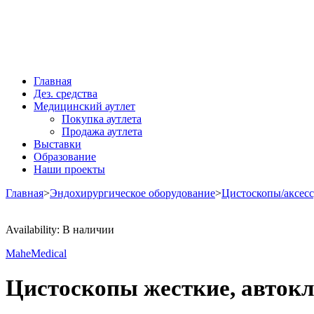
Главная
Дез. средства
Медицинский аутлет
Покупка аутлета
Продажа аутлета
Выставки
Образование
Наши проекты
Главная
>
Эндохирургическое оборудование
>
Цистоскопы/аксесс
Availability:
В наличии
MaheMedical
Цистоскопы жесткие, авток