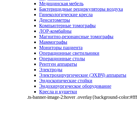
Медицинская мебель
Бактерицидные рециркуляторы воздуха
Гинекологические кресла
Денситометры
Компьютерные томографы
ЛОР-комбайны
Магнитно-резонансные томографы
Маммографы
Мониторы пациента
Операционные светильники
Операционные столы
Рентген аппараты
Электроды
Электрохирургические (ЭХВЧ) аппараты
Эндоскопические стойки
Эндохирургическое оборудование
Кресла и кушетки
.ts-banner-image-2:hover .overlay{background-color:#fff