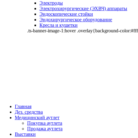
Электроды
Электрохирургические (ЭХВЧ) аппараты
Эндоскопические стойки
Эндохирургическое оборудование
Кресла и кушетки
.ts-banner-image-1:hover .overlay{background-color:#fff
Главная
Дез. средства
Медицинский аутлет
Покупка аутлета
Продажа аутлета
Выставки